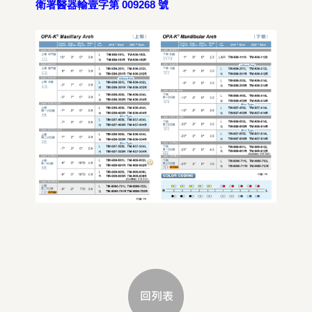
衛署醫器輸壹字第 009268 號