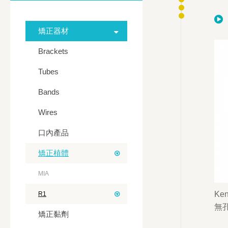
矯正器材
Brackets
Tubes
Bands
Wires
口內產品
矯正植體
MIA
Ken
R1
無孔 
矯正黏劑