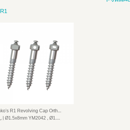
R1
ko's R1 Revolving Cap Orth...
| Ø1.5x8mm YM2042 , Ø1....