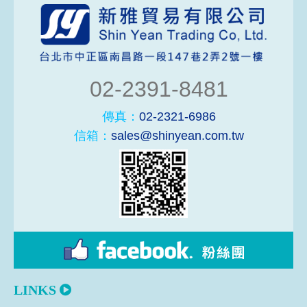
02-2391-8481
傳真：
02-2321-6986
信箱：
sales@shinyean.com.tw
LINKS